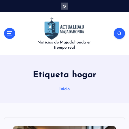
S
a
l
t
a
r
Noticias de Majadahonda en
a
tiempo real
l
c
o
n
Etiqueta hogar
t
e
Inicio
n
i
d
o