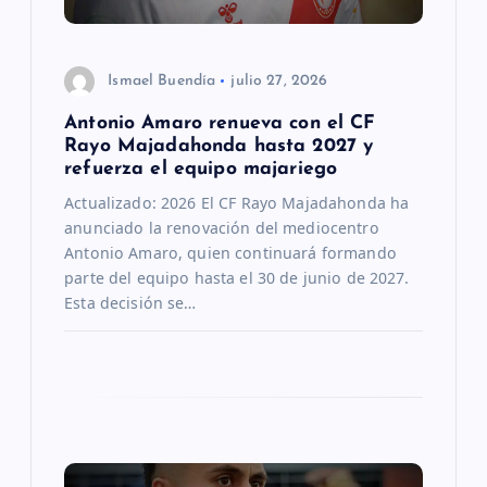
e
n
Ismael Buendía
julio 27, 2026
Antonio Amaro renueva con el CF
t
Rayo Majadahonda hasta 2027 y
refuerza el equipo majariego
r
Actualizado: 2026 El CF Rayo Majadahonda ha
anunciado la renovación del mediocentro
a
Antonio Amaro, quien continuará formando
parte del equipo hasta el 30 de junio de 2027.
d
Esta decisión se…
a
s