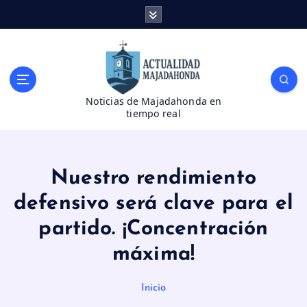
S
a
l
t
a
r
Noticias de Majadahonda en
a
tiempo real
l
c
o
n
Nuestro rendimiento
t
e
defensivo será clave para el
n
partido. ¡Concentración
i
d
máxima!
o
Inicio