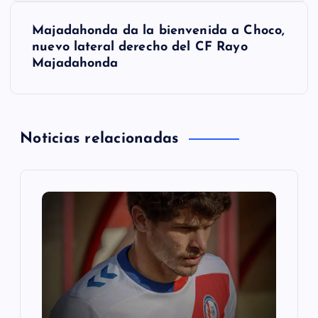
e
Majadahonda da la bienvenida a Choco,
nuevo lateral derecho del CF Rayo
g
Majadahonda
a
c
Noticias relacionadas
i
ó
n
d
e