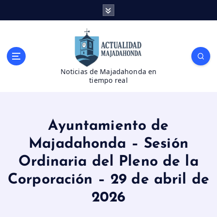
S
a
l
t
a
r
Noticias de Majadahonda en
a
tiempo real
l
c
o
n
Ayuntamiento de
t
e
Majadahonda – Sesión
n
Ordinaria del Pleno de la
i
d
Corporación – 29 de abril de
o
2026