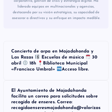
corporativa, gestión de crisis y estrategia digital. Ha
liderado equipos en multinacionales y agencias,
destacando por su visión estratégica, su capacidad de
asesorar a directivos y su enfoque en impacto medible.
N
Concierto de arpa en Majadahonda y
a
Las Rozas
Escuelas de música
30
abril
18h
Biblioteca Municipal
v
«Francisco Umbral»
Acceso libre.
e
El Ayuntamiento de Majadahonda
g
facilita un correo para solicitudes sobre
recogida de enseres. Correo:
a
recogidaenseresmajadahonda@valorizas