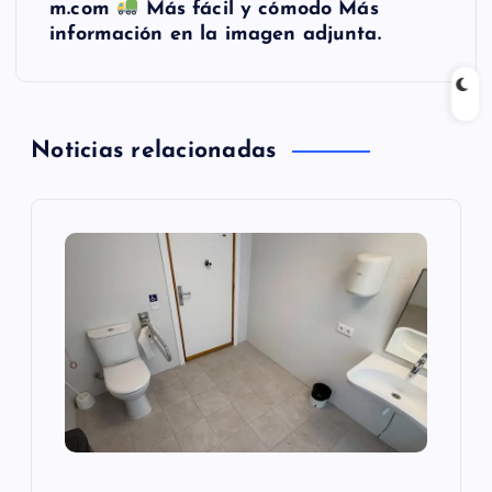
m.com
Más fácil y cómodo Más
c
información en la imagen adjunta.
i
ó
Noticias relacionadas
n
d
e
e
n
t