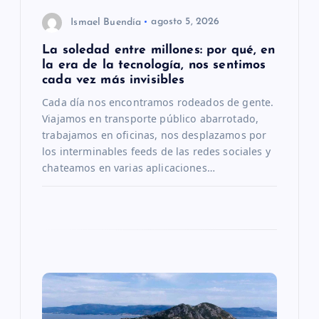
e
Ismael Buendía
agosto 5, 2026
n
La soledad entre millones: por qué, en
la era de la tecnología, nos sentimos
t
cada vez más invisibles
Cada día nos encontramos rodeados de gente.
r
Viajamos en transporte público abarrotado,
trabajamos en oficinas, nos desplazamos por
a
los interminables feeds de las redes sociales y
chateamos en varias aplicaciones…
d
a
s