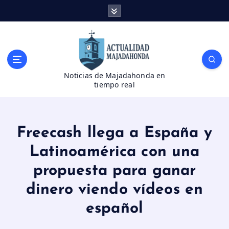
S
a
l
t
a
r
Noticias de Majadahonda en
a
tiempo real
l
c
o
n
Freecash llega a España y
t
e
Latinoamérica con una
n
propuesta para ganar
i
d
dinero viendo vídeos en
o
español