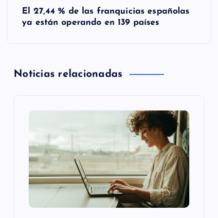
e
El 27,44 % de las franquicias españolas
ya están operando en 139 países
g
a
Noticias relacionadas
c
i
ó
n
d
e