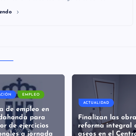
yendo
ACIÓN
EMPLEO
ACTUALIDAD
a de empleo en
dahonda para
Finalizan las obr
or de ejercicios
reforma integral 
onales a jornada
aseos en el Centr