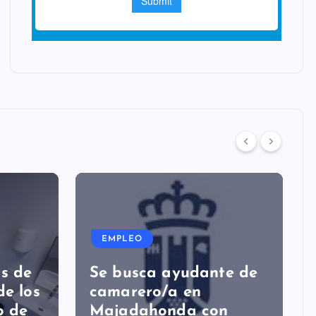
EMPLEO
as de
Se busca ayudante de
de los
camarero/a en
o de
Majadahonda con