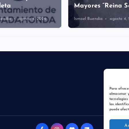
leta
Mayores “Reina S
uendía
agosto 4, 2026
Ismael Buendía
agosto 4,
Para ofrece
almacenar y
tecnologías
las identifi
puede afect
A