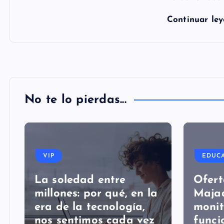
Continuar le
No te lo pierdas...
VIP
EDUC
La soledad entre
Ofert
millones: por qué, en la
Maja
era de la tecnología,
monit
nos sentimos cada vez
funci