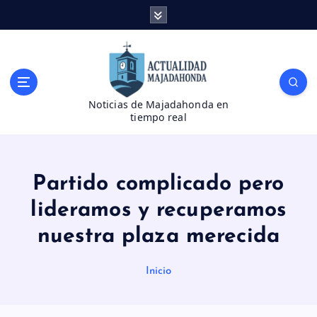
S
a
l
t
a
r
Noticias de Majadahonda en
a
tiempo real
l
c
o
n
Partido complicado pero
t
e
lideramos y recuperamos
n
nuestra plaza merecida
i
d
o
Inicio