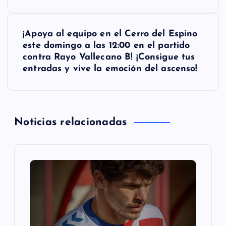
e
g
¡Apoya al equipo en el Cerro del Espino
este domingo a las 12:00 en el partido
a
contra Rayo Vallecano B! ¡Consigue tus
entradas y vive la emoción del ascenso!
c
i
Noticias relacionadas
ó
n
d
e