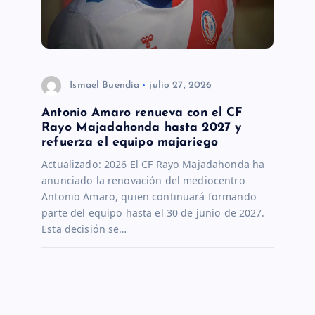
e
n
t
Ismael Buendía
julio 27, 2026
r
Antonio Amaro renueva con el CF
Rayo Majadahonda hasta 2027 y
a
refuerza el equipo majariego
Actualizado: 2026 El CF Rayo Majadahonda ha
d
anunciado la renovación del mediocentro
Antonio Amaro, quien continuará formando
a
parte del equipo hasta el 30 de junio de 2027.
Esta decisión se…
s