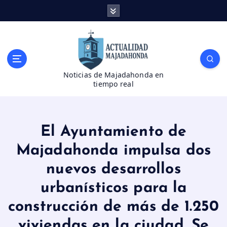
S
a
l
t
a
r
Noticias de Majadahonda en
a
tiempo real
l
c
o
n
El Ayuntamiento de
t
e
Majadahonda impulsa dos
n
nuevos desarrollos
i
d
urbanísticos para la
o
construcción de más de 1.250
viviendas en la ciudad. Se