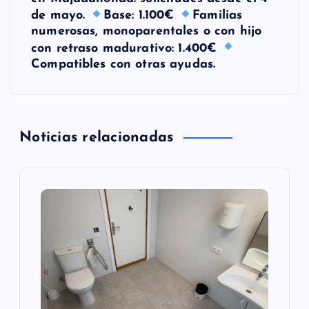
de mayo.
Base: 1.100€
Familias
a
numerosas, monoparentales o con hijo
con retraso madurativo: 1.400€
c
Compatibles con otras ayudas.
i
ó
Noticias relacionadas
n
d
e
e
n