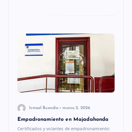
t
r
a
d
a
s
Ismael Buendía
marzo 2, 2026
Empadronamiento en Majadahonda
Certificados y volantes de empadronamiento: