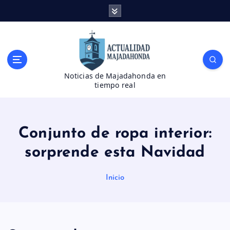
S
a
l
t
a
r
Noticias de Majadahonda en
a
tiempo real
l
c
o
n
Conjunto de ropa interior:
t
e
sorprende esta Navidad
n
i
Inicio
d
o