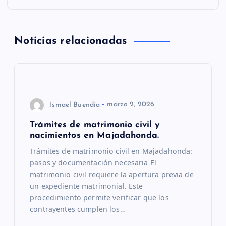
a
Noticias relacionadas
c
i
ó
Ismael Buendía
marzo 2, 2026
n
Trámites de matrimonio civil y
nacimientos en Majadahonda.
d
Trámites de matrimonio civil en Majadahonda:
pasos y documentación necesaria El
e
matrimonio civil requiere la apertura previa de
un expediente matrimonial. Este
e
procedimiento permite verificar que los
contrayentes cumplen los…
n