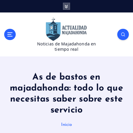
S
a
l
t
a
r
Noticias de Majadahonda en
a
tiempo real
l
c
o
n
As de bastos en
t
e
majadahonda: todo lo que
n
necesitas saber sobre este
i
d
servicio
o
Inicio