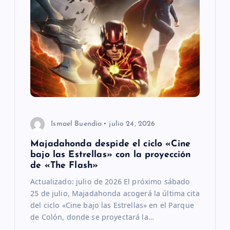
r
a
d
a
s
Ismael Buendía
julio 24, 2026
Majadahonda despide el ciclo «Cine
bajo las Estrellas» con la proyección
de «The Flash»
Actualizado: julio de 2026 El próximo sábado
25 de julio, Majadahonda acogerá la última cita
del ciclo «Cine bajo las Estrellas» en el Parque
de Colón, donde se proyectará la…