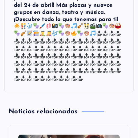
del 24 de abril! Más plazas y nuevos
c
grupos en danza, teatro y música.
¡Descubre todo lo que tenemos para ti!
i
ó
n
d
e
e
Noticias relacionadas
n
t