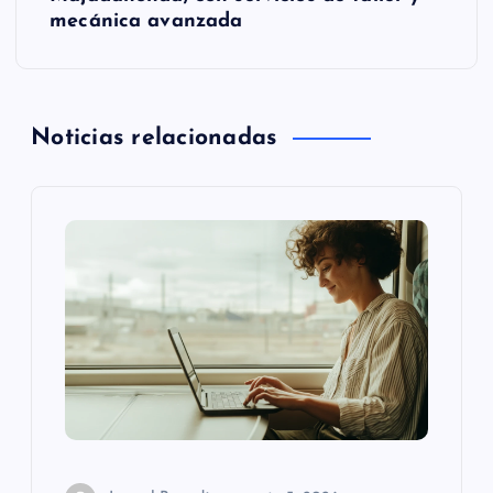
g
mecánica avanzada
a
c
Noticias relacionadas
i
ó
n
d
e
e