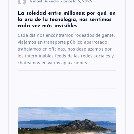
n
Ismael Buendía
agosto 5, 2026
La soledad entre millones: por qué, en
t
la era de la tecnología, nos sentimos
cada vez más invisibles
r
Cada día nos encontramos rodeados de gente.
Viajamos en transporte público abarrotado,
a
trabajamos en oficinas, nos desplazamos por
los interminables feeds de las redes sociales y
d
chateamos en varias aplicaciones…
a
s