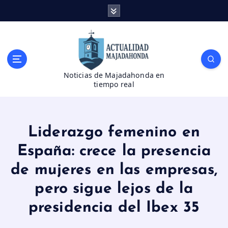
S
a
l
t
a
r
Noticias de Majadahonda en
a
tiempo real
l
c
o
n
Liderazgo femenino en
t
e
España: crece la presencia
n
de mujeres en las empresas,
i
d
pero sigue lejos de la
o
presidencia del Ibex 35