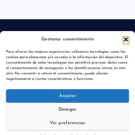
Gestionar consentimiento
Aviso legal
Para ofrecer las mejores experiencias, utilizamos tecnologías como las
cookies para almacenar y/o acceder a la información del dispositivo. El
Política de privacidad
consentimiento de estas tecnologías nos permitirá procesar datos como
el comportamiento de navegación o las identificaciones únicas en este
sitio. No consentir o retirar el consentimiento, puede afectar
negativamente a ciertas características y funciones.
Copyright © 2026 Actualidadmajadahonda.es | Powered by
Aceptar
Desert Themes
Denegar
Ver preferencias
Volver arriba