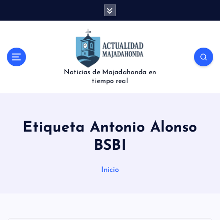
S
a
l
t
a
r
Noticias de Majadahonda en
a
tiempo real
l
c
o
n
Etiqueta Antonio Alonso
t
e
BSBI
n
i
Inicio
d
o