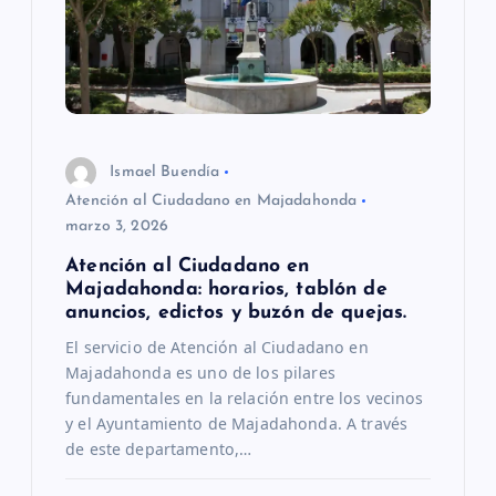
e
e
n
Ismael Buendía
t
Atención al Ciudadano en Majadahonda
marzo 3, 2026
r
Atención al Ciudadano en
Majadahonda: horarios, tablón de
a
anuncios, edictos y buzón de quejas.
El servicio de Atención al Ciudadano en
d
Majadahonda es uno de los pilares
fundamentales en la relación entre los vecinos
a
y el Ayuntamiento de Majadahonda. A través
de este departamento,…
s