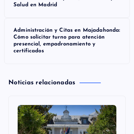
a
Salud en Madrid
v
e
Administración y Citas en Majadahonda:
Cómo solicitar turno para atención
g
presencial, empadronamiento y
certificados
a
c
Noticias relacionadas
i
ó
n
d