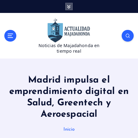
S
a
l
t
a
r
Noticias de Majadahonda en
a
tiempo real
l
c
o
n
Madrid impulsa el
t
e
emprendimiento digital en
n
Salud, Greentech y
i
d
Aeroespacial
o
Inicio