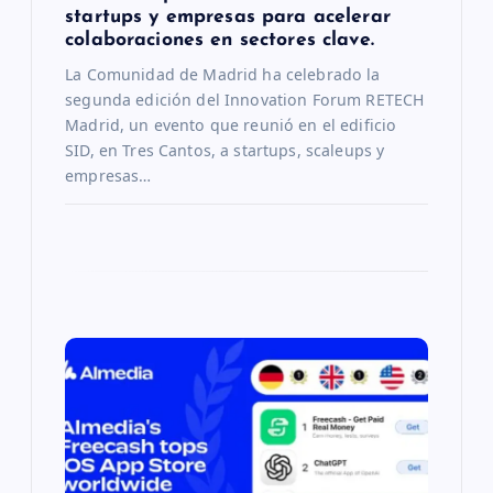
e
startups y empresas para acelerar
colaboraciones en sectores clave.
n
La Comunidad de Madrid ha celebrado la
t
segunda edición del Innovation Forum RETECH
Madrid, un evento que reunió en el edificio
SID, en Tres Cantos, a startups, scaleups y
r
empresas…
a
d
a
s