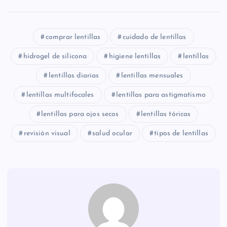
comprar lentillas
cuidado de lentillas
hidrogel de silicona
higiene lentillas
lentillas
lentillas diarias
lentillas mensuales
lentillas multifocales
lentillas para astigmatismo
lentillas para ojos secos
lentillas tóricas
revisión visual
salud ocular
tipos de lentillas