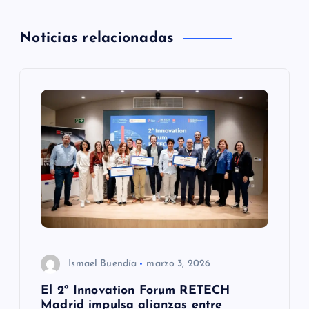
e
g
Noticias relacionadas
a
c
i
ó
n
d
Ismael Buendía
marzo 3, 2026
e
El 2º Innovation Forum RETECH
Madrid impulsa alianzas entre