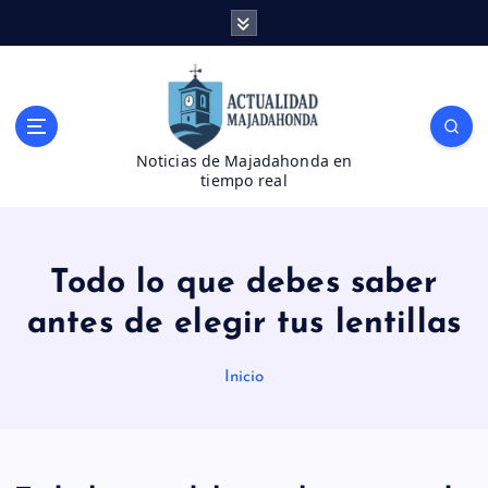
S
a
l
t
a
r
Noticias de Majadahonda en
a
tiempo real
l
c
o
n
Todo lo que debes saber
t
e
antes de elegir tus lentillas
n
i
Inicio
d
o