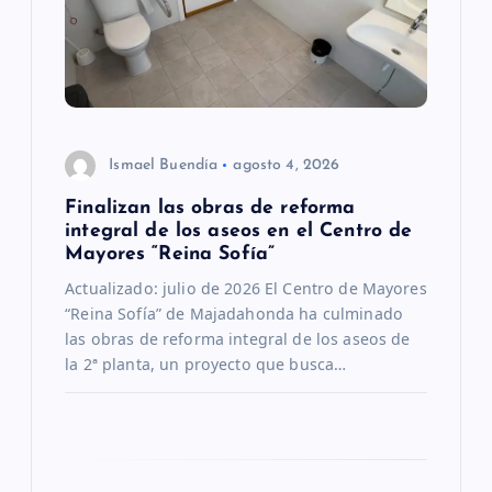
e
e
n
t
Ismael Buendía
agosto 4, 2026
Finalizan las obras de reforma
r
integral de los aseos en el Centro de
Mayores “Reina Sofía”
a
Actualizado: julio de 2026 El Centro de Mayores
“Reina Sofía” de Majadahonda ha culminado
d
las obras de reforma integral de los aseos de
la 2ª planta, un proyecto que busca…
a
s