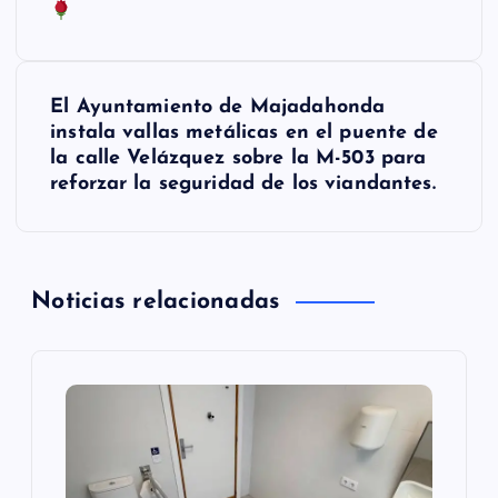
v
e
El Ayuntamiento de Majadahonda
g
instala vallas metálicas en el puente de
la calle Velázquez sobre la M-503 para
a
reforzar la seguridad de los viandantes.
c
i
Noticias relacionadas
ó
n
d