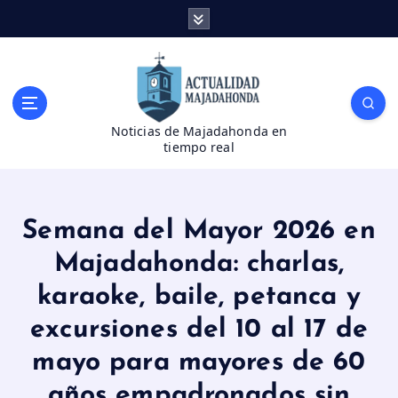
S
a
l
t
a
r
Noticias de Majadahonda en
a
tiempo real
l
c
o
n
Semana del Mayor 2026 en
t
e
Majadahonda: charlas,
n
karaoke, baile, petanca y
i
d
excursiones del 10 al 17 de
o
mayo para mayores de 60
años empadronados sin