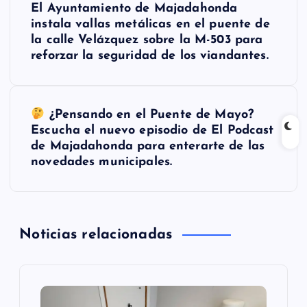
El Ayuntamiento de Majadahonda
a
instala vallas metálicas en el puente de
la calle Velázquez sobre la M-503 para
v
reforzar la seguridad de los viandantes.
e
¿Pensando en el Puente de Mayo?
g
Escucha el nuevo episodio de El Podcast
de Majadahonda para enterarte de las
a
novedades municipales.
c
i
Noticias relacionadas
ó
n