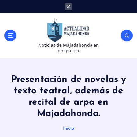
S
a
l
t
a
r
Noticias de Majadahonda en
a
tiempo real
l
c
o
n
Presentación de novelas y
t
e
texto teatral, además de
n
recital de arpa en
i
d
Majadahonda.
o
Inicio