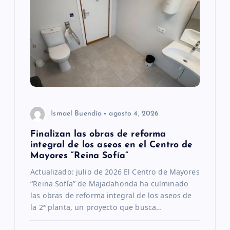
d
e
e
n
t
Ismael Buendía
agosto 4, 2026
Finalizan las obras de reforma
r
integral de los aseos en el Centro de
Mayores “Reina Sofía”
a
Actualizado: julio de 2026 El Centro de Mayores
“Reina Sofía” de Majadahonda ha culminado
d
las obras de reforma integral de los aseos de
la 2ª planta, un proyecto que busca…
a