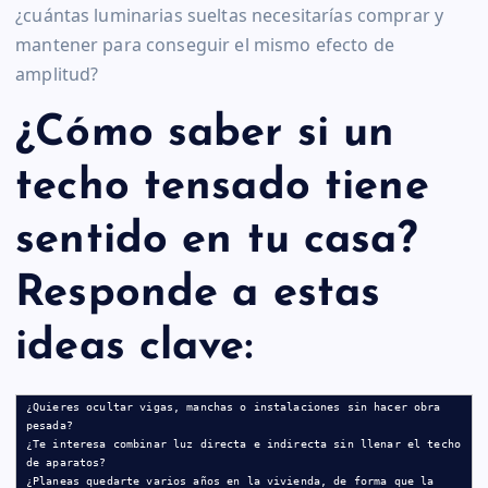
¿cuántas luminarias sueltas necesitarías comprar y
mantener para conseguir el mismo efecto de
amplitud?
¿Cómo saber si un
techo tensado tiene
sentido en tu casa?
Responde a estas
ideas clave:
¿Quieres ocultar vigas, manchas o instalaciones sin hacer obra 
pesada?

¿Te interesa combinar luz directa e indirecta sin llenar el techo 
de aparatos?

¿Planeas quedarte varios años en la vivienda, de forma que la 