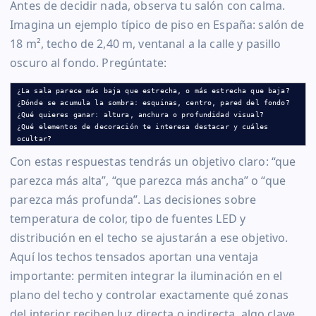
Antes de decidir nada, observa tu salón con calma.
Imagina un ejemplo típico de piso en España: salón de
18 m², techo de 2,40 m, ventanal a la calle y pasillo
oscuro al fondo. Pregúntate:
¿La sala parece más baja que estrecha, o más estrecha que baja?

¿Dónde se acumula la sombra: esquinas, centro, pared del fondo?

¿Qué quieres ganar: altura, anchura o profundidad visual?

¿Qué elementos de decoración te interesa destacar y cuáles 
ocultar?
Con estas respuestas tendrás un objetivo claro: “que
parezca más alta”, “que parezca más ancha” o “que
parezca más profunda”. Las decisiones sobre
temperatura de color, tipo de fuentes LED y
distribución en el techo se ajustarán a ese objetivo.
Aquí los techos tensados aportan una ventaja
importante: permiten integrar la iluminación en el
plano del techo y controlar exactamente qué zonas
del interior reciben luz directa o indirecta, algo clave