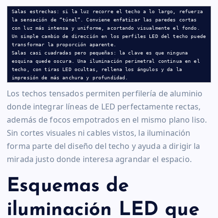
Salas estrechas: si la luz recorre el techo a lo largo, refuerza 
la sensación de “túnel”. Conviene enfatizar las paredes cortas 
con luz más intensa y uniforme, acortando visualmente el fondo. 
Un simple cambio de dirección en los perfiles LED del techo puede 
transformar la proporción aparente.

Salas casi cuadradas pero pequeñas: la clave es que ninguna 
esquina quede oscura. Una iluminación perimetral continua en el 
techo, con tiras LED ocultas, rellena los ángulos y da la 
impresión de más anchura y profundidad.
Los techos tensados permiten perfilería de aluminio
donde integrar líneas de LED perfectamente rectas,
además de focos empotrados en el mismo plano liso.
Sin cortes visuales ni cables vistos, la iluminación
forma parte del diseño del techo y ayuda a dirigir la
mirada justo donde interesa agrandar el espacio.
Esquemas de
iluminación LED que