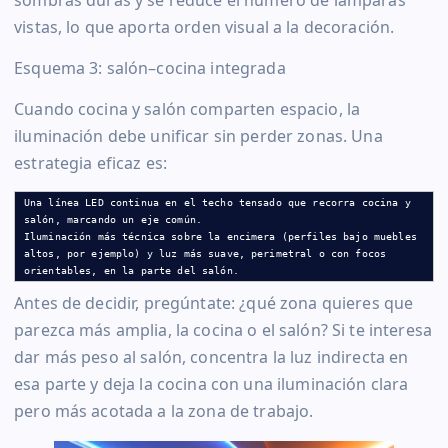
vistas, lo que aporta orden visual a la decoración.
Esquema 3: salón–cocina integrada
Cuando cocina y salón comparten espacio, la
iluminación debe unificar sin perder zonas. Una
estrategia eficaz es:
Una línea LED continua en el techo tensado que recorra cocina y 
salón, marcando un eje común.

Iluminación más técnica sobre la encimera (perfiles bajo muebles 
altos, por ejemplo) y luz más suave, perimetral o con focos 
orientables, en la parte del salón.
Antes de decidir, pregúntate: ¿qué zona quieres que
parezca más amplia, la cocina o el salón? Si te interesa
dar más peso al salón, concentra la luz indirecta en
esa parte y deja la cocina con una iluminación clara
pero más acotada a la zona de trabajo.