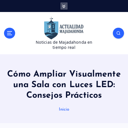
S
a
l
t
a
r
Noticias de Majadahonda en
a
tiempo real
l
c
o
n
Cómo Ampliar Visualmente
t
e
una Sala con Luces LED:
n
Consejos Prácticos
i
d
o
Inicio