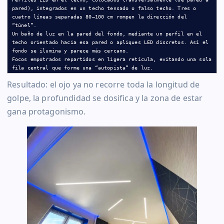
pared), integrados en un techo tensado o falso techo. Tres o 
cuatro líneas separadas 80–100 cm rompen la dirección del 
“túnel”.

Un baño de luz en la pared del fondo, mediante un perfil en el 
techo orientado hacia esa pared o apliques LED discretos. Así el 
fondo se ilumina y parece más cercano.

Focos empotrados repartidos en ligera retícula, evitando una sola 
fila central que forme una “autopista” de luz.
Resultado: el ojo ya no recorre toda la longitud de
golpe, la profundidad se dosifica y la zona de estar
gana protagonismo.