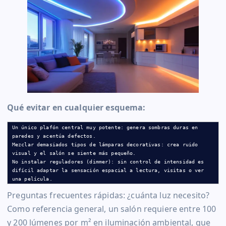
Qué evitar en cualquier esquema:
Un único plafón central muy potente: genera sombras duras en 
paredes y acentúa defectos.

Mezclar demasiados tipos de lámparas decorativas: crea ruido 
visual y el salón se siente más pequeño.

No instalar reguladores (dimmer): sin control de intensidad es 
difícil adaptar la sensación espacial a lectura, visitas o ver 
una película.
Preguntas frecuentes rápidas: ¿cuánta luz necesito?
Como referencia general, un salón requiere entre 100
y 200 lúmenes por m² en iluminación ambiental, que