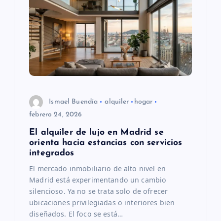
c
i
ó
n
Ismael Buendía
alquiler
hogar
d
febrero 24, 2026
e
El alquiler de lujo en Madrid se
orienta hacia estancias con servicios
e
integrados
El mercado inmobiliario de alto nivel en
n
Madrid está experimentando un cambio
silencioso. Ya no se trata solo de ofrecer
t
ubicaciones privilegiadas o interiores bien
diseñados. El foco se está…