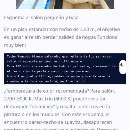
Esquema 2: salón pequeño y bajo
En un piso estándar con techo de 2,40 m, el objetivo
es ganar aire sin perder calidez de hogar. Funciona
muy bien:
Techo tensado blanco satinado, que refleja la luz sin crear 
reflejos especulares como un brillo espejo.

Tira LED oculta alrededor de todo el perímetro, iluminando tanto 
el techo como la parte superior de las paredes.

Dos o tres puntos LED regulables de apoyo sobre la mesa de 
comedor o la zona de lectura, en tono cálido.
¿Temperatura de color recomendada? Para salón,
2700–3000 K. Más frío (4000 K) puede resultar
demasiado “de oficina” y resaltar defectos en la
pintura o en los muebles. Con este esquema, el
encuentro pared–techo se suaviza, desaparecen
sombras duras y se reduce el número de lámparas