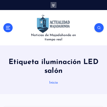
S
a
l
t
a
r
Noticias de Majadahonda en
a
tiempo real
l
c
o
n
Etiqueta iluminación LED
t
e
salón
n
i
Inicio
d
o