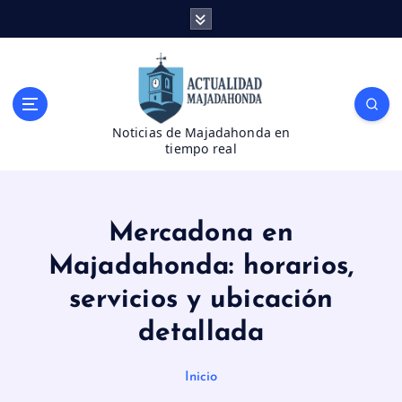
S
a
l
t
a
r
Noticias de Majadahonda en
a
tiempo real
l
c
o
n
Mercadona en
t
e
Majadahonda: horarios,
n
servicios y ubicación
i
d
detallada
o
Inicio