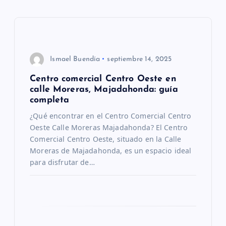
c
i
ó
Ismael Buendía
septiembre 14, 2025
Centro comercial Centro Oeste en
n
calle Moreras, Majadahonda: guía
completa
d
¿Qué encontrar en el Centro Comercial Centro
Oeste Calle Moreras Majadahonda? El Centro
e
Comercial Centro Oeste, situado en la Calle
Moreras de Majadahonda, es un espacio ideal
e
para disfrutar de…
n
t