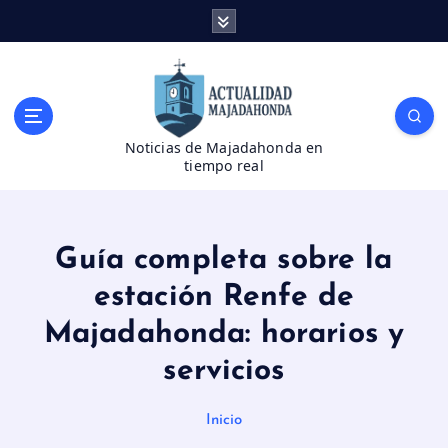
S
a
l
t
a
r
Noticias de Majadahonda en
a
tiempo real
l
c
o
n
Guía completa sobre la
t
e
estación Renfe de
n
Majadahonda: horarios y
i
d
servicios
o
Inicio