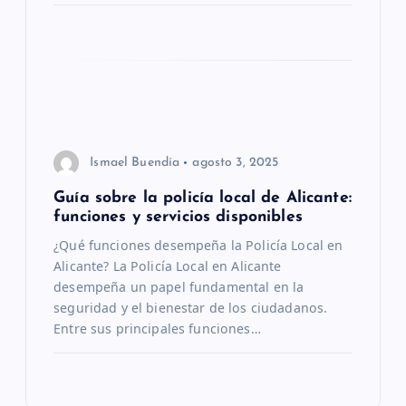
e
n
t
r
Ismael Buendía
agosto 3, 2025
a
Guía sobre la policía local de Alicante:
funciones y servicios disponibles
d
¿Qué funciones desempeña la Policía Local en
Alicante? La Policía Local en Alicante
a
desempeña un papel fundamental en la
seguridad y el bienestar de los ciudadanos.
s
Entre sus principales funciones…