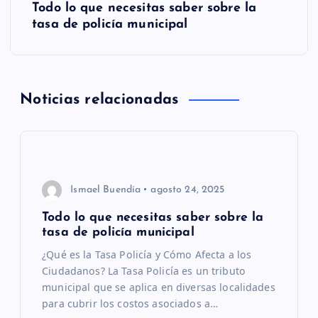
Todo lo que necesitas saber sobre la
e
tasa de policía municipal
g
a
Noticias relacionadas
c
i
ó
Ismael Buendía
agosto 24, 2025
Todo lo que necesitas saber sobre la
n
tasa de policía municipal
¿Qué es la Tasa Policía y Cómo Afecta a los
d
Ciudadanos? La Tasa Policía es un tributo
municipal que se aplica en diversas localidades
e
para cubrir los costos asociados a…