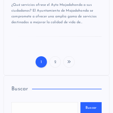
¿Qué servicios ofrece el Ayto Majadahonda a sus
ciudadanos? El Ayuntamiento de Majadahonda se
compromete a ofrecer una amplia gama de servicios
destinados a mejorar la calidad de vida de…
1
2
P
a
Buscar
g
i
Buscar