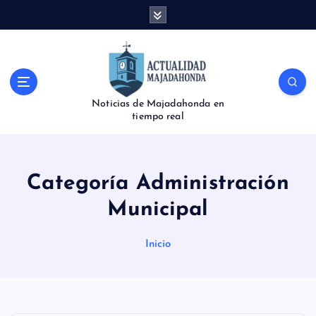
S
a
l
t
a
r
Noticias de Majadahonda en
a
tiempo real
l
c
o
n
Categoría Administración
t
e
Municipal
n
i
Inicio
d
o