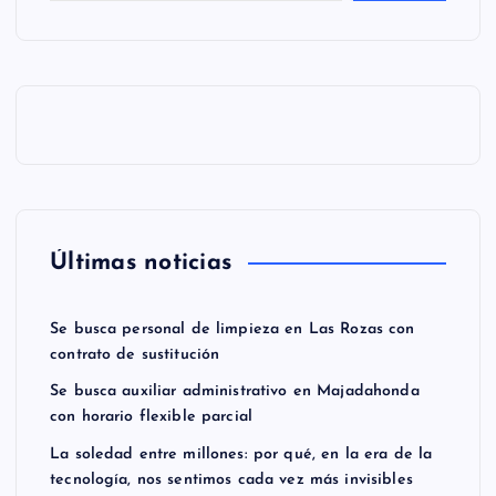
n
a
c
i
ó
Últimas noticias
n
Se busca personal de limpieza en Las Rozas con
d
contrato de sustitución
e
Se busca auxiliar administrativo en Majadahonda
con horario flexible parcial
e
La soledad entre millones: por qué, en la era de la
tecnología, nos sentimos cada vez más invisibles