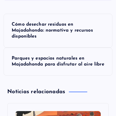
N
Cómo desechar residuos en
a
Majadahonda: normativa y recursos
disponibles
v
e
Parques y espacios naturales en
Majadahonda para disfrutar al aire libre
g
a
Noticias relacionadas
c
i