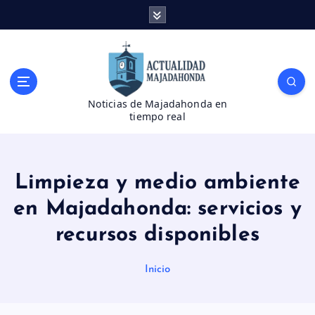
S
a
l
t
a
r
Noticias de Majadahonda en
a
tiempo real
l
c
o
n
Limpieza y medio ambiente
t
e
en Majadahonda: servicios y
n
recursos disponibles
i
d
o
Inicio