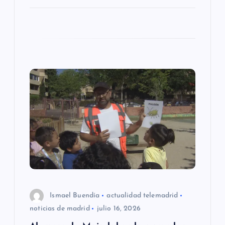
d
a
s
Ismael Buendía
actualidad telemadrid
noticias de madrid
julio 16, 2026