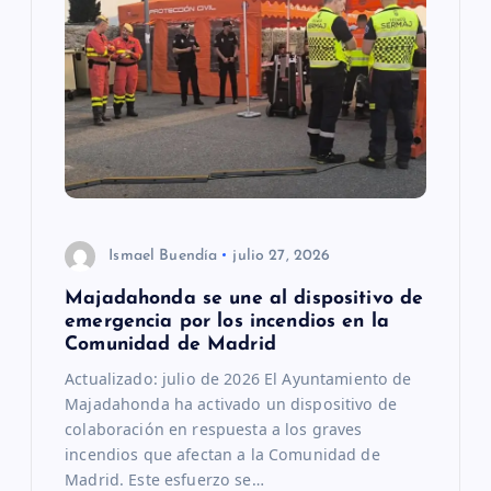
ó
n
d
e
e
Ismael Buendía
julio 27, 2026
n
Majadahonda se une al dispositivo de
emergencia por los incendios en la
t
Comunidad de Madrid
Actualizado: julio de 2026 El Ayuntamiento de
r
Majadahonda ha activado un dispositivo de
colaboración en respuesta a los graves
a
incendios que afectan a la Comunidad de
Madrid. Este esfuerzo se…