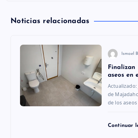
g
Noticias relacionadas
a
c
Ismael 
i
Finalizan 
aseos en 
ó
Actualizado:
de Majadaho
n
de los aseos
d
Continuar 
e