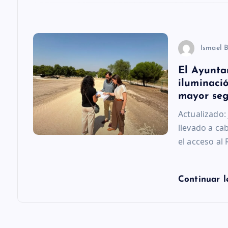
e
n
Ismael 
El Ayunta
t
iluminació
mayor se
r
Actualizado:
llevado a ca
a
el acceso al 
d
Continuar 
a
s