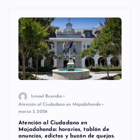
i
ó
n
d
e
e
Ismael Buendía
n
Atención al Ciudadano en Majadahonda
marzo 3, 2026
t
Atención al Ciudadano en
Majadahonda: horarios, tablón de
r
anuncios, edictos y buzón de quejas.