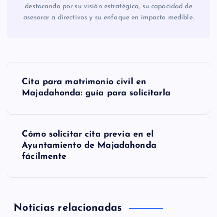
destacando por su visión estratégica, su capacidad de
asesorar a directivos y su enfoque en impacto medible.
N
Cita para matrimonio civil en
a
Majadahonda: guía para solicitarla
v
Cómo solicitar cita previa en el
e
Ayuntamiento de Majadahonda
fácilmente
g
a
Noticias relacionadas
c