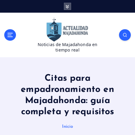
S
a
l
t
a
r
Noticias de Majadahonda en
a
tiempo real
l
c
o
n
Citas para
t
e
empadronamiento en
n
Majadahonda: guía
i
d
completa y requisitos
o
Inicio