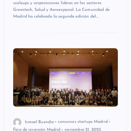
scaleups y corporaciones líderes en los sectores
Greentech, Salud y Aeroespacial. La Comunidad de
Madrid ha celebrado la segunda edición del…
Ismael Buendía
concursos startups Madrid
Foro de inversión Madrid
noviembre 21, 2025