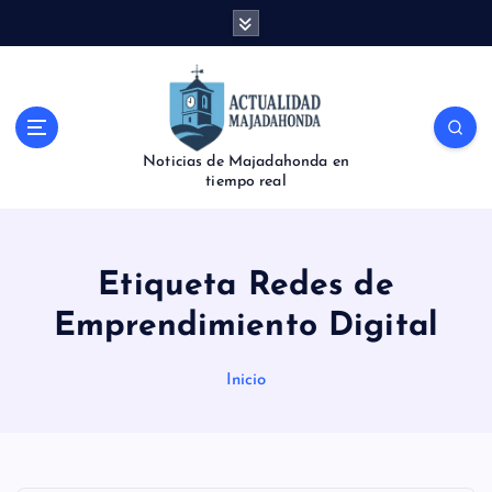
S
a
l
t
a
r
Noticias de Majadahonda en
a
tiempo real
l
c
o
n
Etiqueta Redes de
t
e
Emprendimiento Digital
n
i
Inicio
d
o