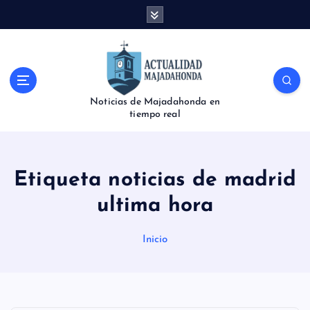
S
a
l
t
a
r
Noticias de Majadahonda en
a
tiempo real
l
c
o
n
Etiqueta noticias de madrid
t
e
ultima hora
n
i
Inicio
d
o