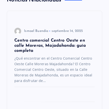
Noticias relacionadas
c
i
ó
Ismael Buendía
septiembre 14, 2025
n
Centro comercial Centro Oeste en
calle Moreras, Majadahonda: guía
d
completa
¿Qué encontrar en el Centro Comercial Centro
e
Oeste Calle Moreras Majadahonda? El Centro
Comercial Centro Oeste, situado en la Calle
e
Moreras de Majadahonda, es un espacio ideal
para disfrutar de…
n
t