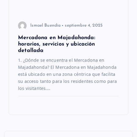
r
a
Ismael Buendía
septiembre 4, 2025
d
Mercadona en Majadahonda:
horarios, servicios y ubicación
a
detallada
s
1. ¿Dónde se encuentra el Mercadona en
Majadahonda? El Mercadona en Majadahonda
está ubicado en una zona céntrica que facilita
su acceso tanto para los residentes como para
los visitantes.…