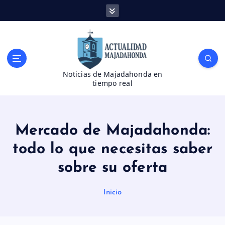
S
a
l
t
a
r
Noticias de Majadahonda en
a
tiempo real
l
c
o
n
Mercado de Majadahonda:
t
e
todo lo que necesitas saber
n
sobre su oferta
i
d
o
Inicio