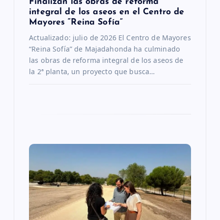
Finalizan las obras de reforma
integral de los aseos en el Centro de
r
Mayores “Reina Sofía”
Actualizado: julio de 2026 El Centro de Mayores
a
“Reina Sofía” de Majadahonda ha culminado
las obras de reforma integral de los aseos de
d
la 2ª planta, un proyecto que busca…
a
s