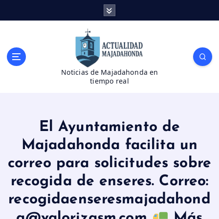
S
a
l
t
a
r
Noticias de Majadahonda en
a
tiempo real
l
c
o
n
El Ayuntamiento de
t
e
Majadahonda facilita un
n
correo para solicitudes sobre
i
d
recogida de enseres. Correo:
o
recogidaenseresmajadahond
a@valorizasm.com
Más