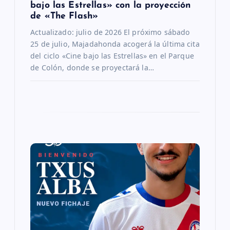
bajo las Estrellas» con la proyección
t
de «The Flash»
Actualizado: julio de 2026 El próximo sábado
r
25 de julio, Majadahonda acogerá la última cita
del ciclo «Cine bajo las Estrellas» en el Parque
a
de Colón, donde se proyectará la…
d
a
s