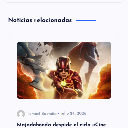
a
Noticias relacionadas
c
i
ó
n
d
e
e
Ismael Buendía
julio 24, 2026
n
Majadahonda despide el ciclo «Cine