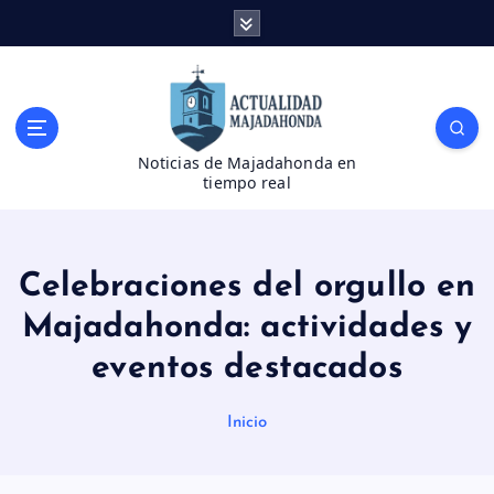
S
a
l
t
a
r
Noticias de Majadahonda en
a
tiempo real
l
c
o
n
Celebraciones del orgullo en
t
e
Majadahonda: actividades y
n
eventos destacados
i
d
o
Inicio