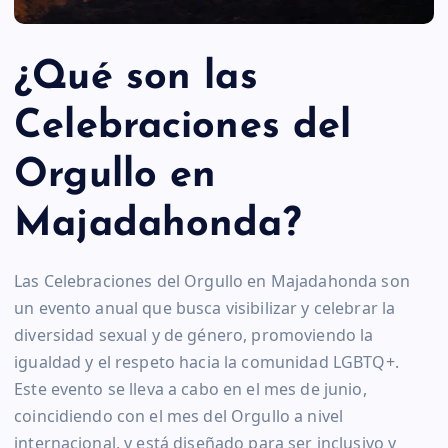
¿Qué son las
Celebraciones del
Orgullo en
Majadahonda?
Las Celebraciones del Orgullo en Majadahonda son
un evento anual que busca visibilizar y celebrar la
diversidad sexual y de género, promoviendo la
igualdad y el respeto hacia la comunidad LGBTQ+.
Este evento se lleva a cabo en el mes de junio,
coincidiendo con el mes del Orgullo a nivel
internacional, y está diseñado para ser inclusivo y