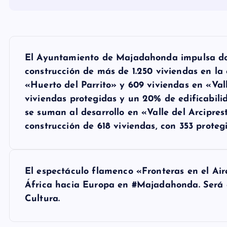
N
El Ayuntamiento de Majadahonda impulsa dos 
a
construcción de más de 1.250 viviendas en la
«Huerto del Parrito» y 609 viviendas en «Val
viviendas protegidas y un 20% de edificabilid
v
se suman al desarrollo en «Valle del Arcipre
construcción de 618 viviendas, con 353 proteg
e
g
El espectáculo flamenco «Fronteras en el Ai
a
África hacia Europa en #Majadahonda. Será e
Cultura.
c