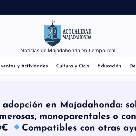
d
a
n
t
Noticias de Majadahonda en tiempo real
ventos y Actividades
Cultura y Ocio
Educación
De
 adopción en Majadahonda: sol
merosas, monoparentales o con 
00€
Compatibles con otras ay