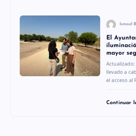
r
Ismael 
a
El Ayunta
d
iluminació
mayor se
a
Actualizado:
llevado a ca
s
el acceso al 
Continuar 