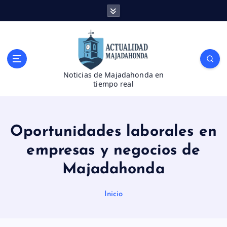
S
a
l
t
a
r
Noticias de Majadahonda en
a
tiempo real
l
c
o
n
Oportunidades laborales en
t
e
empresas y negocios de
n
Majadahonda
i
d
o
Inicio