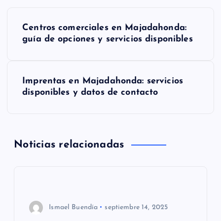
N
Centros comerciales en Majadahonda:
a
guía de opciones y servicios disponibles
v
Imprentas en Majadahonda: servicios
e
disponibles y datos de contacto
g
a
Noticias relacionadas
c
i
ó
Ismael Buendía
septiembre 14, 2025