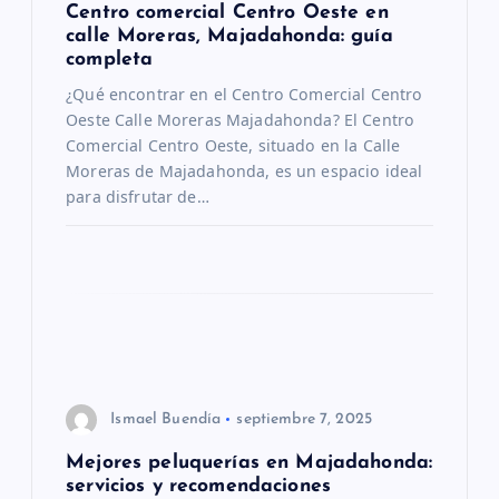
Centro comercial Centro Oeste en
n
calle Moreras, Majadahonda: guía
completa
d
¿Qué encontrar en el Centro Comercial Centro
Oeste Calle Moreras Majadahonda? El Centro
e
Comercial Centro Oeste, situado en la Calle
Moreras de Majadahonda, es un espacio ideal
e
para disfrutar de…
n
t
r
a
Ismael Buendía
septiembre 7, 2025
d
Mejores peluquerías en Majadahonda:
servicios y recomendaciones