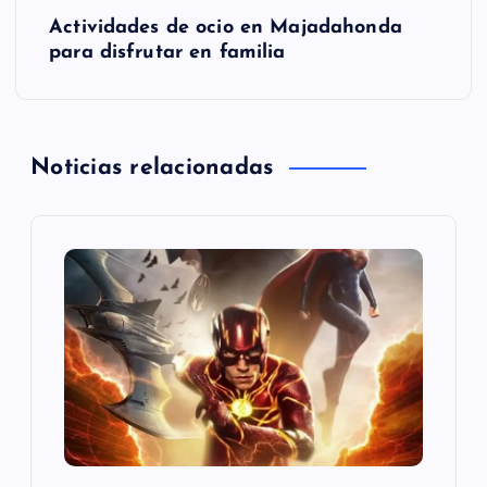
N
Actividades de ocio en Majadahonda
a
para disfrutar en familia
v
e
Noticias relacionadas
g
a
c
i
ó
n