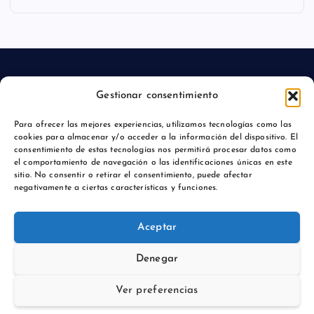
Gestionar consentimiento
Aviso legal
Para ofrecer las mejores experiencias, utilizamos tecnologías como las
cookies para almacenar y/o acceder a la información del dispositivo. El
Política de privacidad
consentimiento de estas tecnologías nos permitirá procesar datos como
el comportamiento de navegación o las identificaciones únicas en este
sitio. No consentir o retirar el consentimiento, puede afectar
negativamente a ciertas características y funciones.
Copyright © 2026 Actualidadmajadahonda.es | Powered by
Aceptar
Desert Themes
Denegar
Ver preferencias
Volver arriba