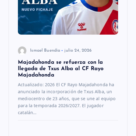
s
Ismael Buendía
julio 24, 2026
Majadahonda se refuerza con la
llegada de Txus Alba al CF Rayo
Majadahonda
Actualizado: 2026 El CF Rayo Majadahonda ha
anunciado la incorporación de Txus Alba, un
mediocentro de 23 años, que se une al equipo
para la temporada 2026/2027. El jugador
catalán…