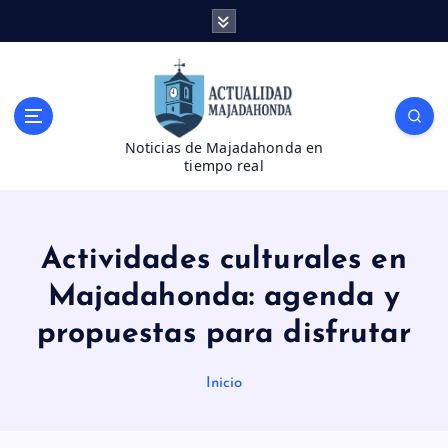
S
a
l
t
a
r
Noticias de Majadahonda en
a
tiempo real
l
c
o
n
Actividades culturales en
t
e
Majadahonda: agenda y
n
propuestas para disfrutar
i
d
o
Inicio