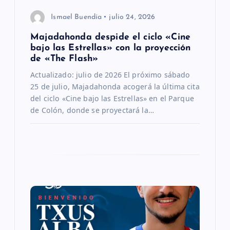
Ismael Buendía
julio 24, 2026
d
Majadahonda despide el ciclo «Cine
e
bajo las Estrellas» con la proyección
de «The Flash»
e
Actualizado: julio de 2026 El próximo sábado
25 de julio, Majadahonda acogerá la última cita
n
del ciclo «Cine bajo las Estrellas» en el Parque
de Colón, donde se proyectará la…
t
r
a
d
a