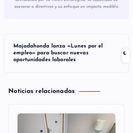
asesorar a directivos y su enfoque en impacto medible.
N
Majadahonda lanza «Lunes por el
a
empleo» para buscar nuevas
oportunidades laborales
v
e
Noticias relacionadas
g
a
c