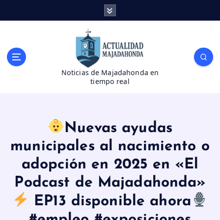
S
a
l
t
a
r
Noticias de Majadahonda en
a
tiempo real
l
c
o
n
Nuevas ayudas
t
e
municipales al nacimiento o
n
adopción en 2025 en «El
i
d
Podcast de Majadahonda»
o
EP13 disponible ahora
#empleo #exposiciones