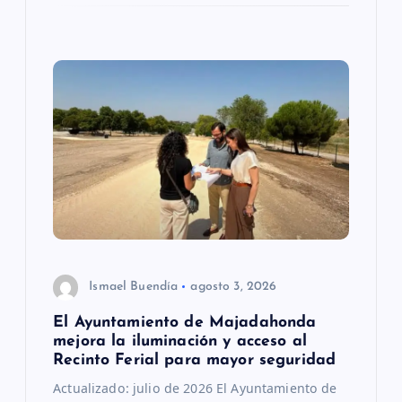
a
d
a
s
Ismael Buendía
agosto 3, 2026
El Ayuntamiento de Majadahonda
mejora la iluminación y acceso al
Recinto Ferial para mayor seguridad
Actualizado: julio de 2026 El Ayuntamiento de