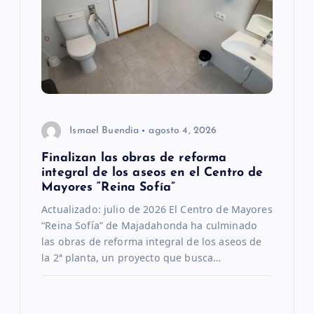
i
ó
n
d
Ismael Buendía
agosto 4, 2026
e
Finalizan las obras de reforma
integral de los aseos en el Centro de
e
Mayores “Reina Sofía”
Actualizado: julio de 2026 El Centro de Mayores
n
“Reina Sofía” de Majadahonda ha culminado
las obras de reforma integral de los aseos de
t
la 2ª planta, un proyecto que busca…
r